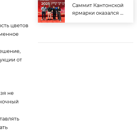
Саммит Кантонской
ярмарки оказался о
громным успехом.
ость цветов
еменное
решение,
укции от
зя не
ыночный
тавлять
ать