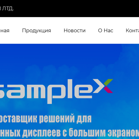
 ЛТД.
вная
Продукция
Новости
О Нас
Конт