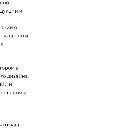
чной
одукции и
мации о
тзывы, но и
я.
тором в
го дизайна.
ции и
 решения и
что ваш