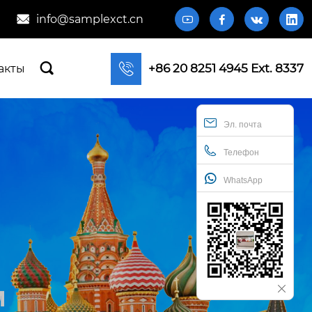
info@samplexct.cn







+86 20 8251 4945 Ext. 8337
акты
Эл. почта
Телефон
WhatsApp