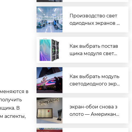
водстве светодиодн
ых экранов?
Производство свет
одиодных экранов в
Чебоксарах: иннова
ции?
Как выбрать постав
щика модуля свето
диодного экрана?
Как выбрать модуль
светодиодного экра
на производителя?
именяются в
 получить
экран-обои снова з
вщика. В
олото — Американс
м аспекты,
кая премия за диза
йн