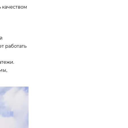
ь качеством
й
т работать
атежи.
мы,