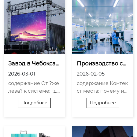
Завод в Чебоксар
Производство св
ах: инновации в п
етодиодных экра
2026-03-01
2026-02-05
роизводстве свет
нов в Чебоксарах: 
содержание От ?же
содержание Контек
одиодных экрано
инновации?
леза? к системе: где
ст места: почему им
в?
кроется реальное о
енно здесь? Технол
Подробнее
Подробнее
бновление Партнё
огический стек и ег
рство как часть техн
о ограничения Кей
ологической цепоч
с сотрудничества и
ки Провалы, которы
глобальные цепочк
е учат: история с ка
и Полевые испытан