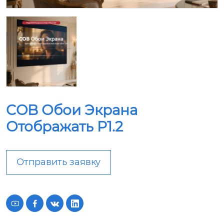
COB Обои Экрана
Отображать P1.2
Отправить заявку



