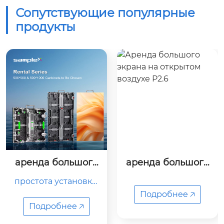
Сопутствующие популярные
продукты
аренда большого
аренда большого
 экрана на открыт
 экрана на открыт
простота установки.
ом воздухе p1.89
ом воздухе p2.6
легко устанавливат
Подробнее 🡥
ь и удалять, что пов
Подробнее 🡥
ышает эффективнос