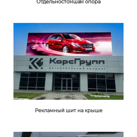
ОтдельностоЯшаЯ опора
Pекламный шит на крыше