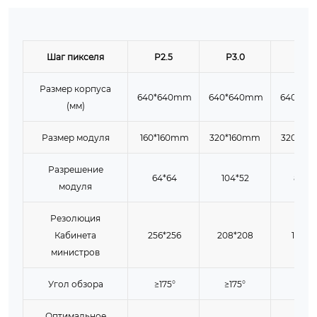
Шаг пикселя
P2.5
P3.0
P4.0
Размер корпуса
640*640mm
640*640mm
640*64
(мм)
Размер модуля
160*160mm
320*160mm
320*16
Разрешение
64*64
104*52
80*4
модуля
Резолюция
Кабинета
256*256
208*208
160*1
министров
Угол обзора
≥175°
≥175°
≥175°
Оптимальное