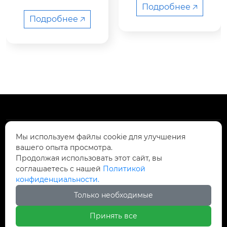
p2.6

Подробнее 🡥
p2.97

Подробнее 🡥
p3.91

p4.81

размер модуля

 250*250mm

250*250mm

250*250mm

250*250mm

Мы используем файлы cookie для улучшения
вашего опыта просмотра.
Продолжая использовать этот сайт, вы
раз...
соглашаетесь с нашей
Политикой
конфиденциальности.




Только необходимые
Принять все
КОНТАКТЫ