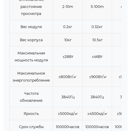
расстояние
2-10m
3-100m
4-65
просмотра
Вес модуля
0.2кг
0.32кг
0.31к
Вес корпуса
10кг
10.5кг
10.4к
Максимальная
≤28Вт
≤46Вт
≤35В
мощность модуля
Максимальное
≤800Вт/㎡
≤900Вт/㎡
≤900В
энергопотребление
Частота
3840Гц
3840Гц
3840Г
обновления
Яркость
≥5000кд/㎡
≥4500кд/㎡
≥5000к
Срок службы
100000часов
100000часов
100000ч