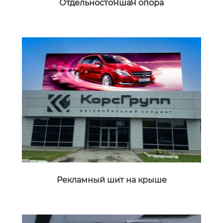
ОтдельностоЯшаЯ опора
Pекламный шит на крыше