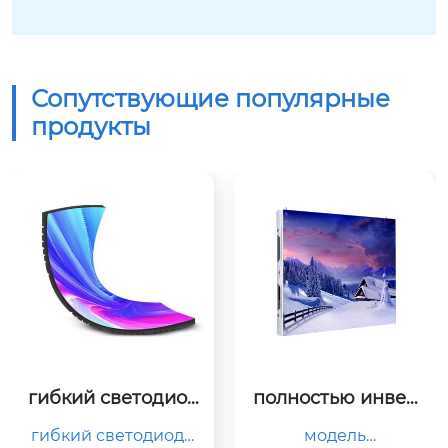
Сопутствующие популярные
продукты
гибкий светодиод
полностью инвер
ный модуль p3
тированный cob p
гибкий светодиодн
модель

0.9