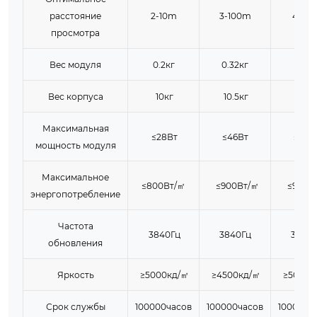
расстояние
2-10m
3-100m
4-65
просмотра
Вес модуля
0.2кг
0.32кг
0.31к
Вес корпуса
10кг
10.5кг
10.4к
Максимальная
≤28Вт
≤46Вт
≤35В
мощность модуля
Максимальное
≤800Вт/㎡
≤900Вт/㎡
≤900В
энергопотребление
Частота
3840Гц
3840Гц
3840Г
обновления
Яркость
≥5000кд/㎡
≥4500кд/㎡
≥5000к
Срок службы
100000часов
100000часов
100000ч