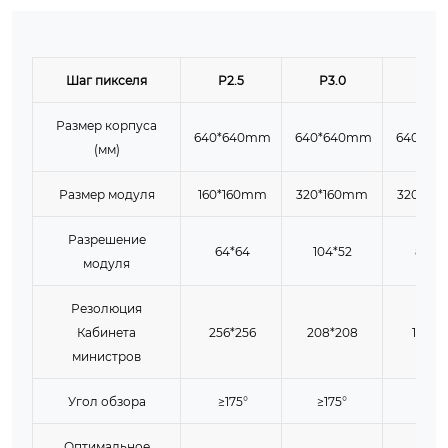
Шаг пикселя
P2.5
P3.0
P4.0
Размер корпуса
640*640mm
640*640mm
640*64
(мм)
Размер модуля
160*160mm
320*160mm
320*16
Разрешение
64*64
104*52
80*4
модуля
Резолюция
Кабинета
256*256
208*208
160*1
министров
Угол обзора
≥175°
≥175°
≥175°
Оптимальное