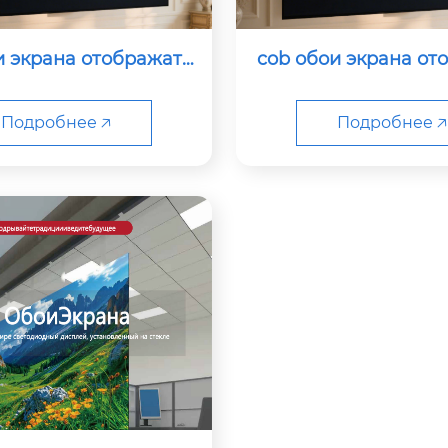
и экрана отображать
cob обои экрана от
p1.2
p0.9
Подробнее 🡥
Подробнее 🡥