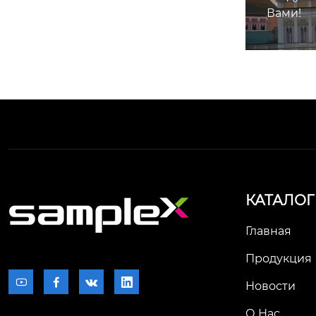
Вами!
КАТАЛОГ
Главная
Продукция




Новости
О Нас