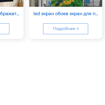
ображать
led экран обоев экран для по
мещений p1.25
Подробнее 🡥