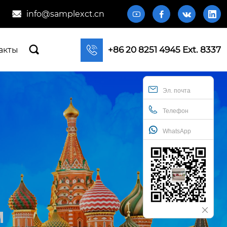
info@samplexct.cn







+86 20 8251 4945 Ext. 8337
акты
Эл. почта
Телефон
WhatsApp