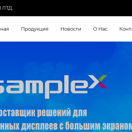
 ЛТД.
вная
Продукция
Новости
О Нас
Конт