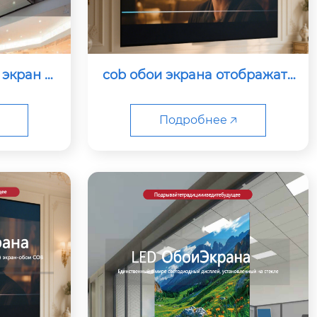
 экран от
cob обои экрана отображать
2
p1.5
Подробнее 🡥