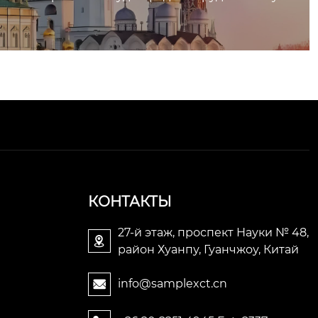
КОНТАКТЫ
27-й этаж, проспект Науки № 48,

район Хуанпу, Гуанчжоу, Китай
info@samplexct.cn
