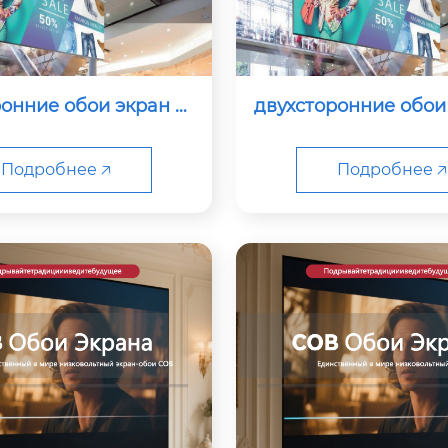
онние обои экран от
двухсторонние обои
ображать p1.5
ображать p1.
Подробнее 🡥
Подробнее 🡥