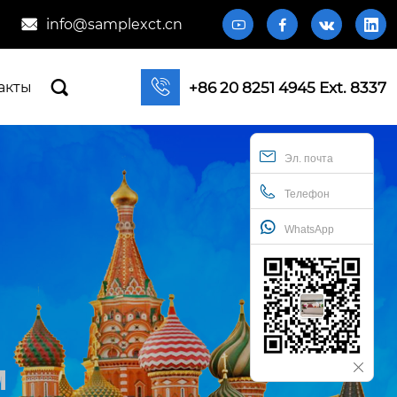
info@samplexct.cn







+86 20 8251 4945 Ext. 8337
акты
Эл. почта
Телефон
WhatsApp