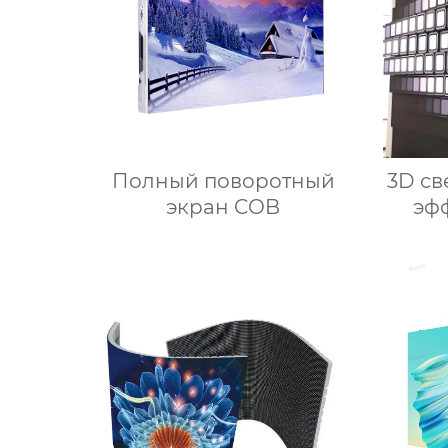
Полный поворотный
3D св
экран COB
эф