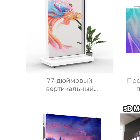
77-дюймовый
Про
вертикальный
прозрачный сенсорный
OLED-экран