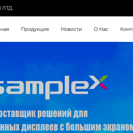
 ЛТД.
вная
Продукция
Новости
О Нас
Конт