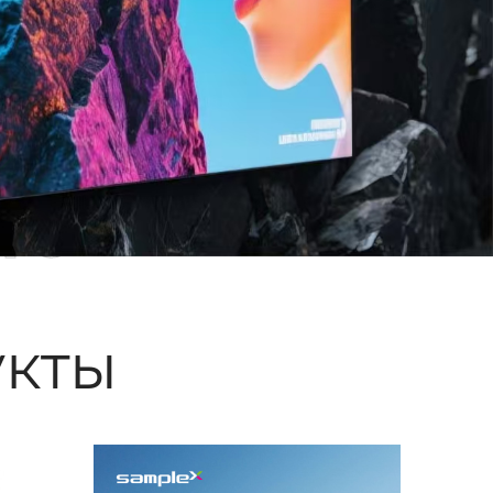
ые
кты