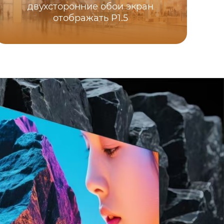
двухсторонние обои экран
отображать P1.5
CO