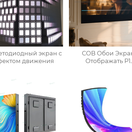
етодиодный экран с
COB Обои Экра
фектом движения
Отображать P1.