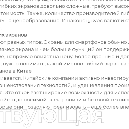
гибких экранов довольно сложные, требуют высо
оимость. Также, количество производителей гибк
ь на ценообразование. И наконец, курс валют и 
.
их экранов
ют разных типов. Экраны для смартфонов обычно 
змер экрана и чем больше функций он поддержива
е, напрямую влияет на цену. Более прочные и до
, нужно понимать, какой именно гибкий экран вас
анов в Китае
вивается. Китайские компании активно инвестиру
ершенствования технологий, и удешевления произ
я. Это открывает широкие возможности для испо
ойств до носимой электроники и бытовой техники
ствующая
оторые они позволяют реализовать – ещё более в