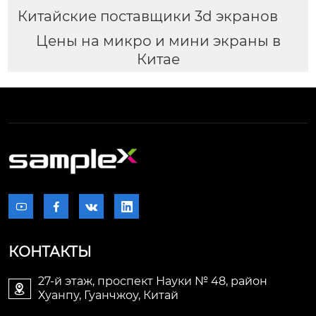
Китайские поставщики 3d экранов
Цены на микро и мини экраны в
Китае




КОНТАКТЫ
27-й этаж, проспект Науки № 48, район

Хуанпу, Гуанчжоу, Китай