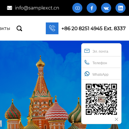
info@samplexct.cn







+86 20 8251 4945 Ext. 8337
акты
Эл. почта
Телефон
WhatsApp