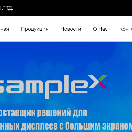
 ЛТД.
вная
Продукция
Новости
О Нас
Конт