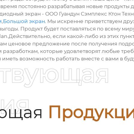
 время постоянно разрабатывая новые продукты 
одиодный экран - ООО Гуандун Сэмплекс Ктон Тех
и
,
Большой экран
. Мы искренне приветствуем друз
годы. Продукт будет поставляться по всему миру
an.Действительно, если какой-либо из этих пункт
 вам ценовое предложение после получения подр
 разработкам, которые удовлетворят любые тре
иметь возможность работать вместе с вами в бу
ствующая
ия
ующая
Продукц