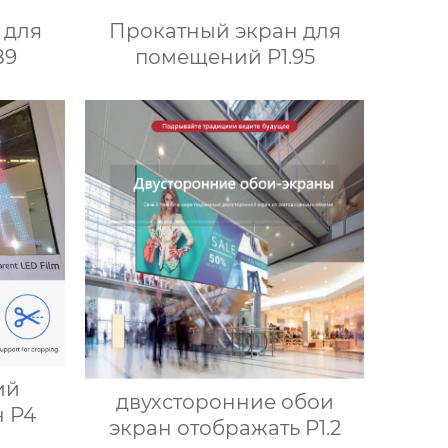
 для
Прокатный экран для
89
помещений P1.95
ий
двухсторонние обои
 P4
экран отображать P1.2