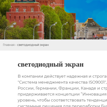
Главная
-
светодиодный экран
светодиодный экран
В компании действует надежная и строг
"Система менеджмента качества ISO9001
России, Германии, Франции, Канаде и с
придерживается концепции ”Инновация б
уровень, чтобы соответствовать тенденц
системные решения для переработки.Буд