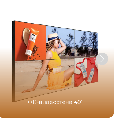
ЖК-видеостена 49‘’
CO