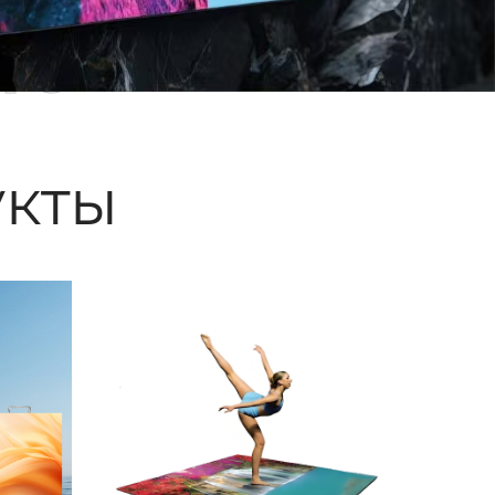
ые
кты