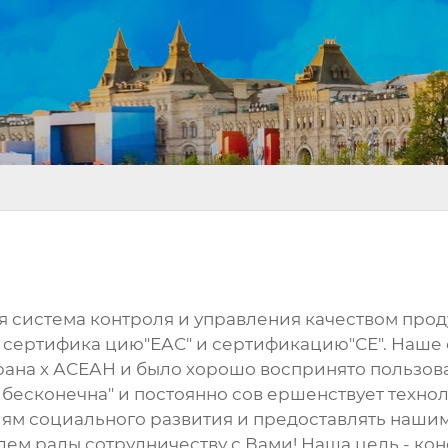
ая система контроля и управления качеством пр
", сертифика цию"ЕАС" и сертификацию"СЕ". Наше
трана х АСЕАН и было хорошо воспринято пользо
есконечна" и постоянно сов ершенствует технол
иям социального развития и предоставлять наши
ем рады сотрудничеству с Вами! Наша цель - кон