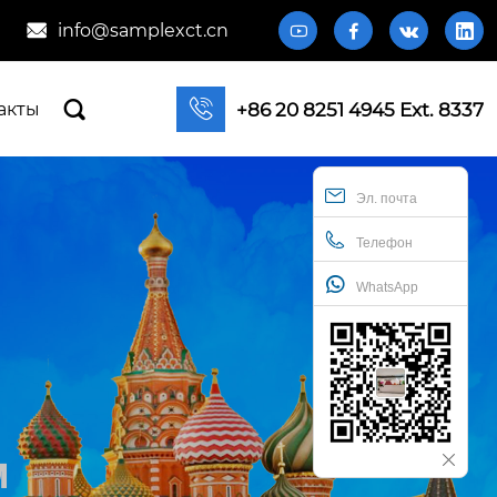
info@samplexct.cn







+86 20 8251 4945 Ext. 8337
акты
Эл. почта
Телефон
WhatsApp