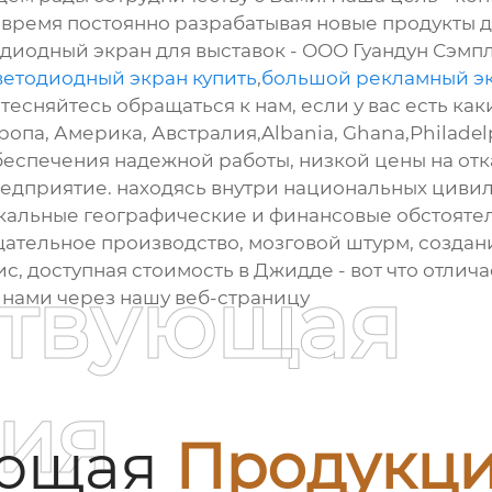
 время постоянно разрабатывая новые продукты 
одиодный экран для выставок - ООО Гуандун Сэмп
ветодиодный экран купить
,
большой рекламный э
стесняйтесь обращаться к нам, если у вас есть ка
вропа, Америка, Австралия,Albania, Ghana,Philade
еспечения надежной работы, низкой цены на отка
едприятие. находясь внутри национальных цивил
никальные географические и финансовые обстоят
ательное производство, мозговой штурм, создан
с, доступная стоимость в Джидде - вот что отлича
ствующая
 нами через нашу веб-страницу
ия
ующая
Продукц