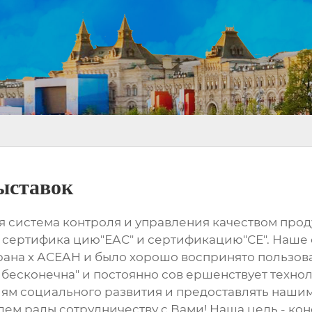
ыставок
ая система контроля и управления качеством пр
", сертифика цию"ЕАС" и сертификацию"СЕ". Наше
трана х АСЕАН и было хорошо воспринято пользо
есконечна" и постоянно сов ершенствует технол
иям социального развития и предоставлять наши
ем рады сотрудничеству с Вами! Наша цель - кон