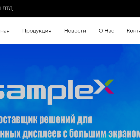
 ЛТД.
вная
Продукция
Новости
О Нас
Конт