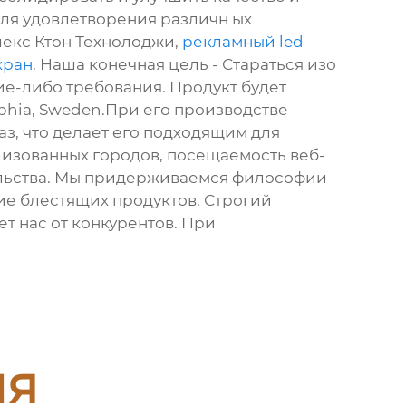
для удовлетворения различн ых
лекс Ктон Технолоджи,
рекламный led
кран
. Наша конечная цель - Стараться изо
кие-либо требования. Продукт будет
lphia, Sweden.При его производстве
з, что делает его подходящим для
изованных городов, посещаемость веб-
ельства. Мы придерживаемся философии
ие блестящих продуктов. Строгий
ет нас от конкурентов. При
ия