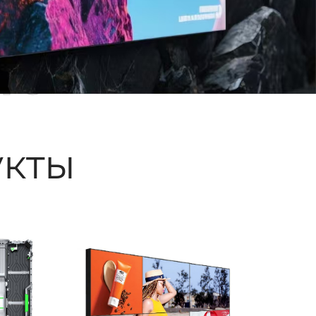
ые
кты