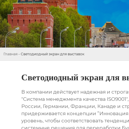
Главная
-
Светодиодный экран для выставок
Светодиодный экран для в
В компании действует надежная и строг
"Система менеджмента качества ISO9001
России, Германии, Франции, Канаде и с
придерживается концепции ”Инновация б
уровень, чтобы соответствовать тенденц
системные решения для переработки.Буд