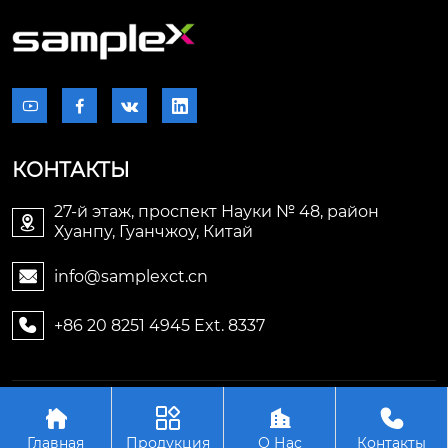




КОНТАКТЫ
27-й этаж, проспект Науки № 48, район

Хуанпу, Гуанчжоу, Китай
info@samplexct.cn

+86 20 8251 4945 Ext. 8337

Авторское право©2006-2025Гуанчжоу Samplex




Электронные технологии Лтд.
Главная
Продукция
О Нас
Контакты