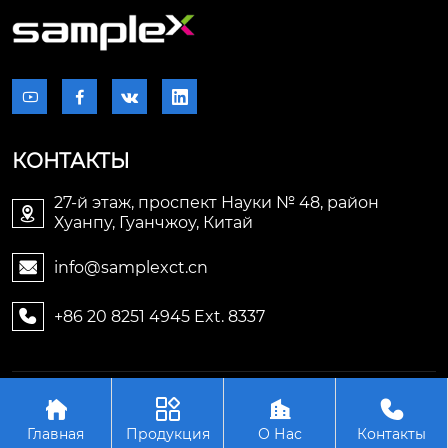




КОНТАКТЫ
27-й этаж, проспект Науки № 48, район

Хуанпу, Гуанчжоу, Китай
info@samplexct.cn

+86 20 8251 4945 Ext. 8337

Авторское право©2006-2025Гуанчжоу Samplex




Электронные технологии Лтд.
Главная
Продукция
О Нас
Контакты