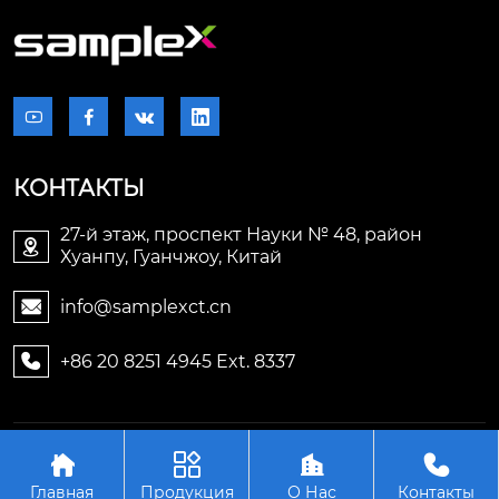




КОНТАКТЫ
27-й этаж, проспект Науки № 48, район

Хуанпу, Гуанчжоу, Китай
info@samplexct.cn

+86 20 8251 4945 Ext. 8337

Авторское право©2006-2025Гуанчжоу Samplex




Электронные технологии Лтд.
Главная
Продукция
О Нас
Контакты