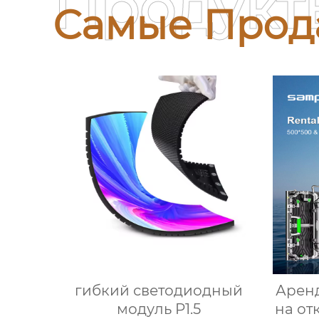
Продукт
Самые Прод
гибкий светодиодный
Арен
модуль P1.5
на от