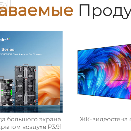
ы
аваемые
Проду
да большого экрана
ЖК-видеостена 4
крытом воздухе P3.91