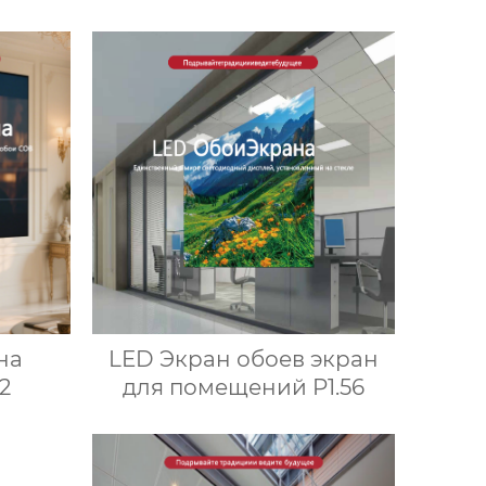
LED Экран обоев экран
на
для помещений P1.56
2