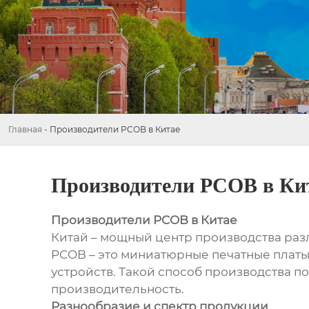
Главная
-
Производители PCOB в Китае
Производители PCOB в Ки
Производители PCOB в Китае
Китай – мощный центр производства разли
PCOB – это миниатюрные печатные платы
устройств. Такой способ производства п
производительность.
Разнообразие и спектр продукции