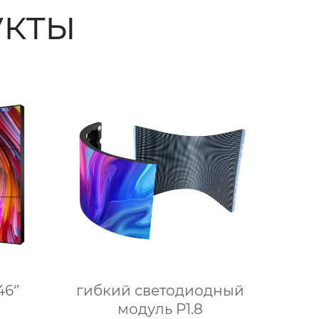
кты
6‘’
гибкий светодиодный
модуль P1.8