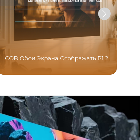
Кр
COB Обои Экрана Отображать P1.2