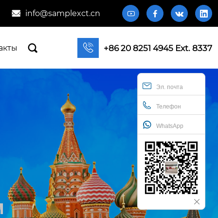
info@samplexct.cn







+86 20 8251 4945 Ext. 8337
акты
Эл. почта
Телефон
WhatsApp