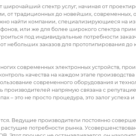
 широчайший спектр услуг, начиная от проектир
ми, от традиционных до новейших, современных,
жно найти компании, специализирующиеся на из
ефонов, или же для более широкого спектра при
строиться под индивидуальные потребности заказ
 от небольших заказов для прототипирования до 
ногих современных электронных устройств, прои
 контроль качества на каждом этапе производства
пользование современного оборудования и техно
сть производителей напрямую связана с репутац
апах – это не просто процедура, это залог успеха
тся. Ведущие производители постоянно соверше
ь растущие потребности рынка. Усовершенствован
B. Этот процесс не останавливается, он находит