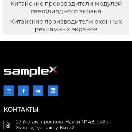
Китайские производители модулей
светодиодного экрана
Китайские производители оконных
рекламных экранов




КОНТАКТЫ
27-й этаж, проспект Науки № 48, район

Хуанпу, Гуанчжоу, Китай