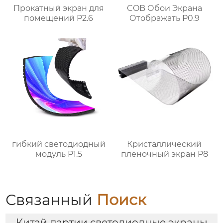
Прокатный экран для
COB Обои Экрана
помещений P2.6
Отображать P0.9
гибкий светодиодный
Кристаллический
модуль P1.5
пленочный экран P8
Связанный
Поиск
Китай партии светодиодные экраны