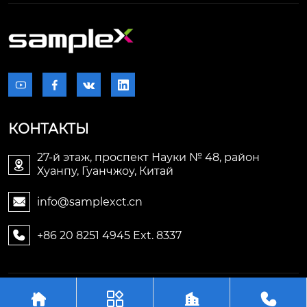




КОНТАКТЫ
27-й этаж, проспект Науки № 48, район

Хуанпу, Гуанчжоу, Китай
info@samplexct.cn

+86 20 8251 4945 Ext. 8337

Авторское право©2006-2025Гуанчжоу Samplex




Электронные технологии Лтд.