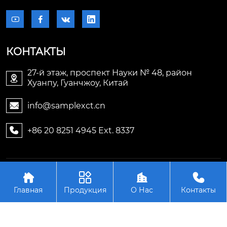




КОНТАКТЫ
27-й этаж, проспект Науки № 48, район

Хуанпу, Гуанчжоу, Китай
info@samplexct.cn

+86 20 8251 4945 Ext. 8337

Авторское право©2006-2025Гуанчжоу Samplex




Электронные технологии Лтд.
Главная
Продукция
О Нас
Контакты