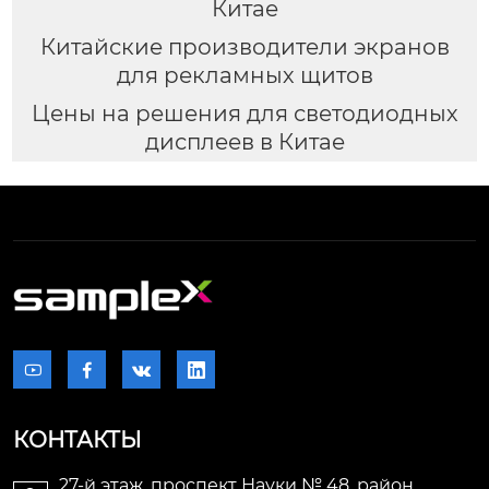
Китае
Китайские производители экранов
для рекламных щитов
Цены на решения для светодиодных
дисплеев в Китае




КОНТАКТЫ
27-й этаж, проспект Науки № 48, район