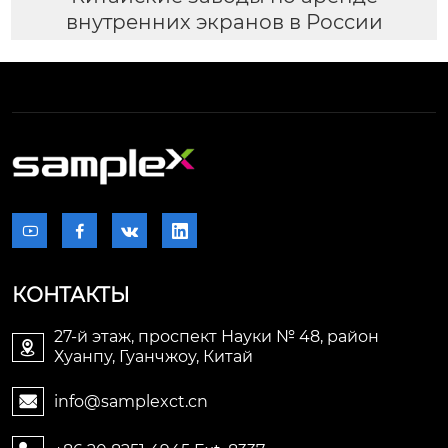
внутренних экранов в России




КОНТАКТЫ
27-й этаж, проспект Науки № 48, район

Хуанпу, Гуанчжоу, Китай
info@samplexct.cn
