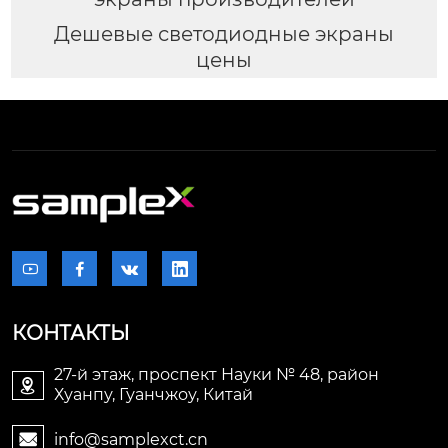
Дешевые светодиодные экраны
цены




КОНТАКТЫ
27-й этаж, проспект Науки № 48, район

Хуанпу, Гуанчжоу, Китай
info@samplexct.cn
