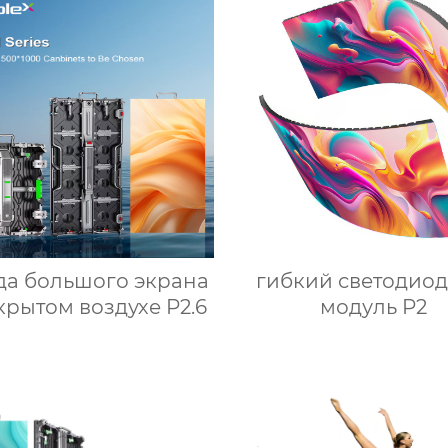
да большого экрана
гибкий светодио
крытом воздухе P2.6
модуль P2