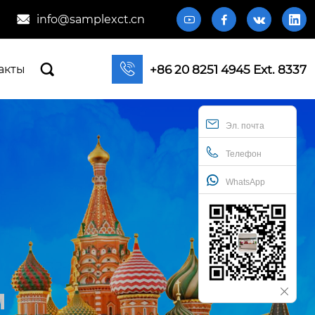
info@samplexct.cn







+86 20 8251 4945 Ext. 8337
акты
Эл. почта
Телефон
WhatsApp