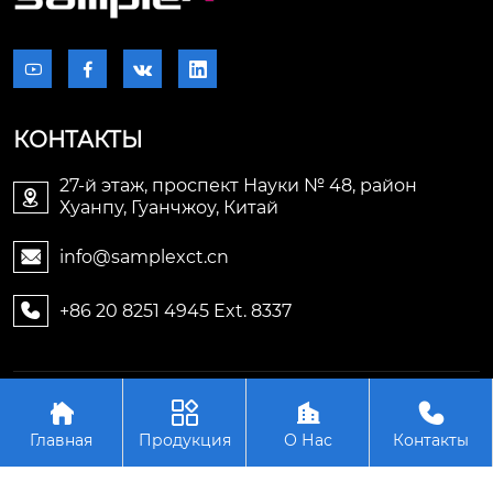




КОНТАКТЫ
27-й этаж, проспект Науки № 48, район

Хуанпу, Гуанчжоу, Китай
info@samplexct.cn

+86 20 8251 4945 Ext. 8337

Авторское право©2006-2025Гуанчжоу Samplex




Электронные технологии Лтд.
Главная
Продукция
О Нас
Контакты