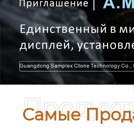
Самые П
Продукт
Самые Прод