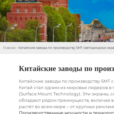
Главная
-
Китайские заводы по производству SMT светодиодных экр
Китайские заводы по прои
Китайские заводы по производству SMT 
Китай стал одним из мировых лидеров в 
(Surface Mount Technology). Эти экраны,
обладают рядом преимуществ, включая в
растёт во всем мире – от крупных рекла
Производственные мощности и техноло