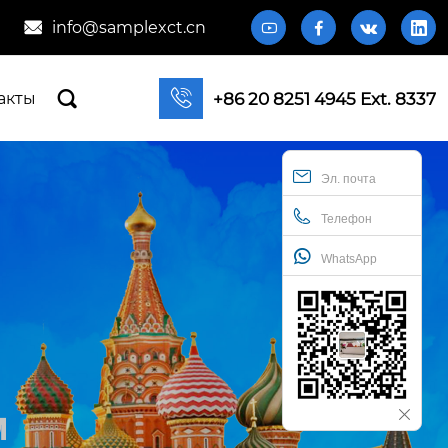
info@samplexct.cn







+86 20 8251 4945 Ext. 8337
акты
Эл. почта
Телефон
WhatsApp