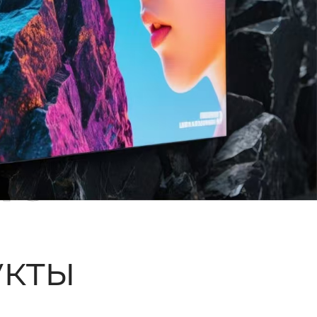
ые
кты