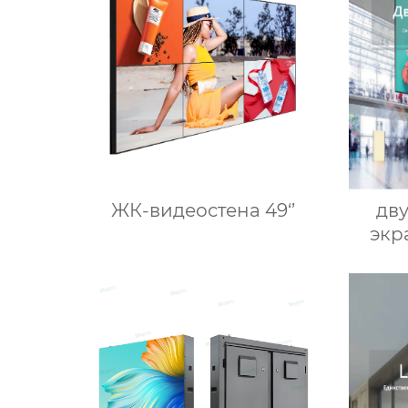
ЖК-видеостена 49‘’
дв
экр