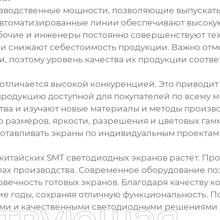
зводственные мощности, позволяющие выпускать
втоматизированные линии обеспечивают высокую 
бочие и инженеры постоянно совершенствуют тех
и снижают себестоимость продукции. Важно отме
, поэтому уровень качества их продукции соотве
отличается высокой конкуренцией. Это приводи
продукцию доступной для покупателей по всему м
тва и изучают новые материалы и методы произво
 размеров, яркости, разрешения и цветовых гам
готавливать экраны по индивидуальным проектам 
 китайских SMT светодиодных экранов растёт. П
пах производства. Современное оборудование по
овечность готовых экранов. Благодаря качеству 
е годы, сохраняя отличную функциональность. П
ствующая
ими и качественными светодиодными решениями 