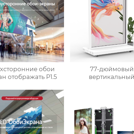
ухсторонние обои
77-дюймовый
ан отображать P1.5
вертикальны
прозрачный сенс
OLED-экран