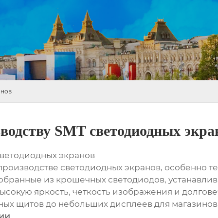
анов
зводству SMT светодиодных экра
светодиодных экранов
производстве светодиодных экранов, особенно те
 собранные из крошечных светодиодов, устанавли
ысокую яркость, четкость изображения и долгове
мных щитов до небольших дисплеев для магазинов
гии