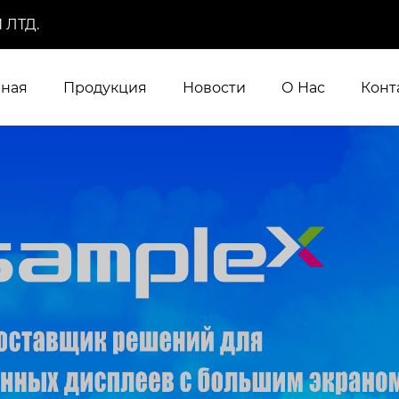
 ЛТД.
вная
Продукция
Новости
О Нас
Конт