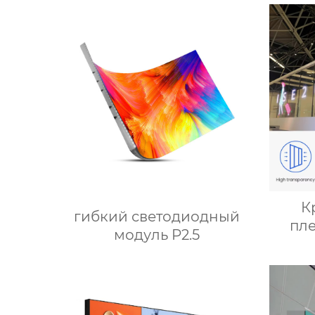
К
гибкий светодиодный
пл
модуль P2.5