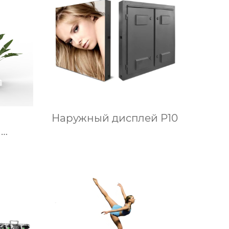
Наружный дисплей P10
й
орный