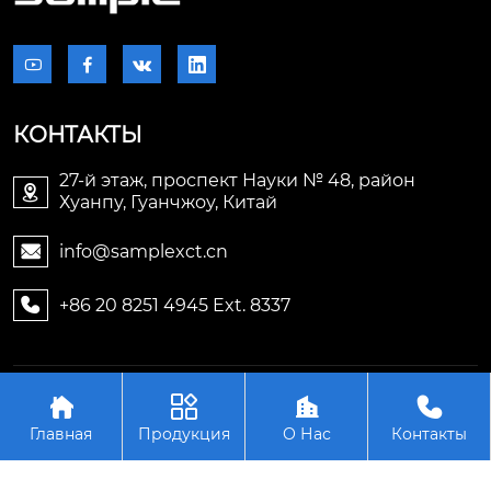




КОНТАКТЫ
27-й этаж, проспект Науки № 48, район

Хуанпу, Гуанчжоу, Китай
info@samplexct.cn

+86 20 8251 4945 Ext. 8337

Авторское право©2006-2025Гуанчжоу Samplex




Электронные технологии Лтд.
Главная
Продукция
О Нас
Контакты