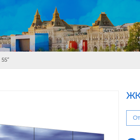
55‘’
ЖК
От