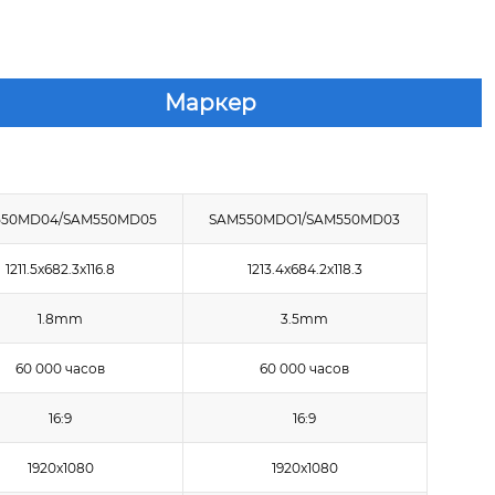
Маркер
550MD04/SAM550MD05
SAM550MDO1/SAM550MD03
1211.5x682.3x116.8
1213.4x684.2x118.3
1.8mm
3.5mm
60 000 часов
60 000 часов
16:9
16:9
1920x1080
1920x1080