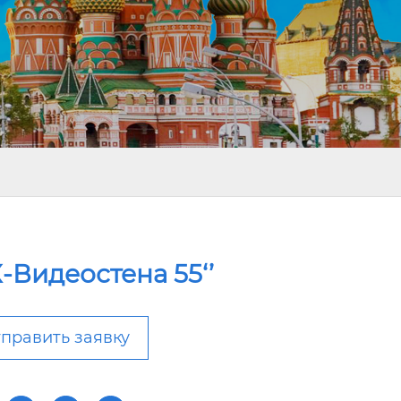
-Видеостена 55‘’
править заявку