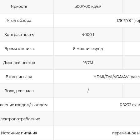
Яркость
500/700 кд/м²
Угол обзора
178°/178° (
Контрастность
4000:1
Время отклика
8 миллисекунд
Дисплей цветов
16.7M
Вход сигнала
HDMI/DVI/VGA/AV (раз
Выход сигнала
/
вление входом/выходом
RS232 вх. ×
Электропотребление
Источник питания
переменное на