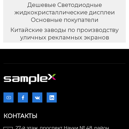
Дешевые Светодиодные
жидкокристаллические дисплеи
Основные покупатели
Китайские заводы по производству
уличных рекламных экранов




КОНТАКТЫ
27-й этаж, проспект Науки № 48, район