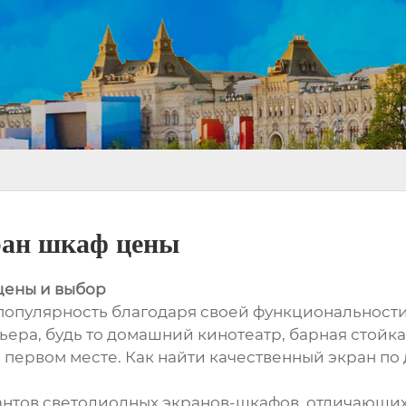
ран шкаф цены
цены и выбор
пулярность благодаря своей функциональности 
ера, будь то домашний кинотеатр, барная стойк
а первом месте. Как найти качественный экран по
антов светодиодных экранов-шкафов, отличающи