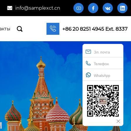
info@samplexct.cn







+86 20 8251 4945 Ext. 8337
акты
Эл. почта
Телефон
WhatsApp