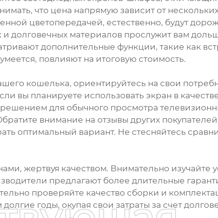
онимать, что цена напрямую зависит от нескольки
енной цветопередачей, естественно, будут доро
х и долговечных материалов прослужит вам дольш
атривают дополнительные функции, такие как в
умеется, повлияют на итоговую стоимость.
шего кошелька, ориентируйтесь на свои потребн
Если вы планируете использовать экран в качеств
азрешением для обычного просмотра телевизионн
ратите внимание на отзывы других покупателей.
ать оптимальный вариант. Не стесняйтесь сравн
нами, жертвуя качеством. Внимательно изучайте 
зводители предлагают более длительные гаранти
льно проверяйте качество сборки и комплектац
ствующая
долгие годы, окупая свои затраты за счет долгов