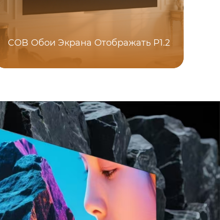
ги
COB Обои Экрана Отображать P1.2