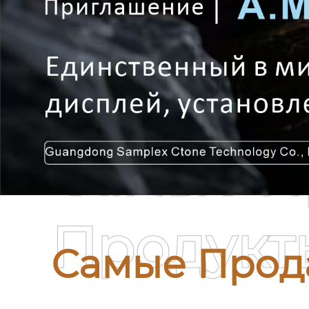
Самые П
Продукт
Самые Прод