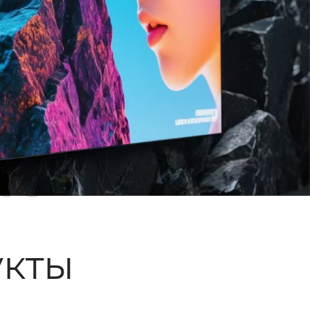
ые
кты