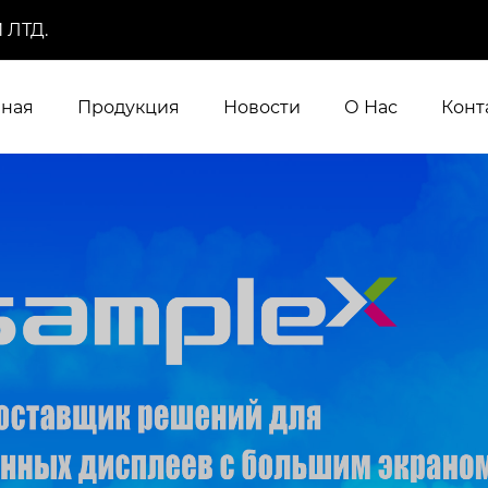
 ЛТД.
вная
Продукция
Новости
О Нас
Конт