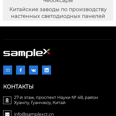
чебоксары
Китайские заводы по производству
настенных светодиодных панелей




КОНТАКТЫ
27-й этаж, проспект Науки № 48, район

Хуанпу, Гуанчжоу, Китай
info@samplexct.cn
