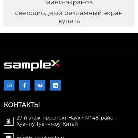
мини-экранов
светодиодный рекламный экран
купить




КОНТАКТЫ
27-й этаж, проспект Науки № 48, район

Хуанпу, Гуанчжоу, Китай
info@samplexct.cn
