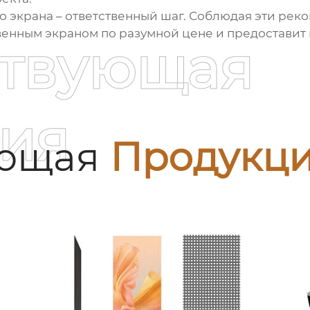
о экрана – ответственный шаг. Соблюдая эти рек
твенным экраном по разумной цене и предостави
ствующая
ия
ующая
Продукц