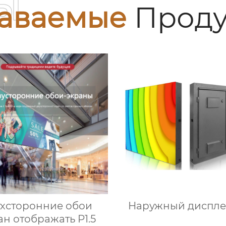
ы
аваемые
Проду
ухсторонние обои
Наружный диспле
ан отображать P1.5