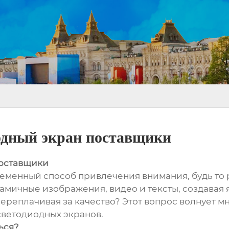
одный экран поставщики
поставщики
ременный способ привлечения внимания, будь то 
намичные изображения, видео и тексты, создавая
ереплачивая за качество? Этот вопрос волнует мно
ветодиодных экранов.
ься?