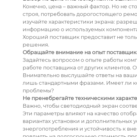
Конечно, цена – важный фактор. Но не с
строя, потребовать дорогостоящего рем
изучайте характеристики экрана: разреш
информацию о используемых компонентах
Хороший поставщик предоставит не толь
решения.
Обращайте внимание на опыт поставщик
Задайтесь вопросом о опыте работы ком
работе поставщика от других клиентов. О
Внимательно выслушайте ответы на ваш
лишь стандартными фразами. Имеет ли ко
проблемы?
Не пренебрегайте техническими характ
Важно, чтобы светодиодный экран соотве
Эти параметры влияют на качество отоб
вариантах установки и дополнительных у
энергопотребления и устойчивость к вне
повлиять на долгосрочную стоимость про