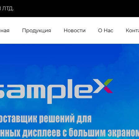
 ЛТД.
вная
Продукция
Новости
О Нас
Конт