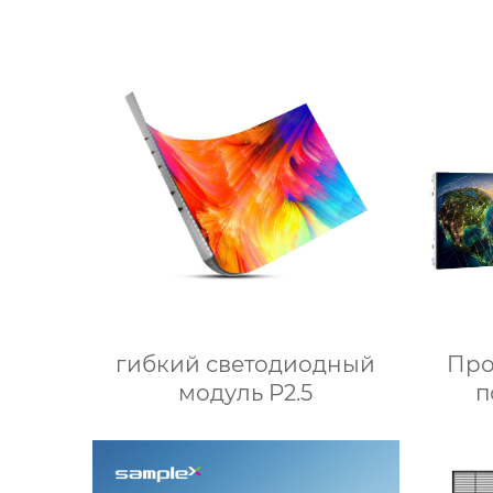
гибкий светодиодный
Про
модуль P2.5
п