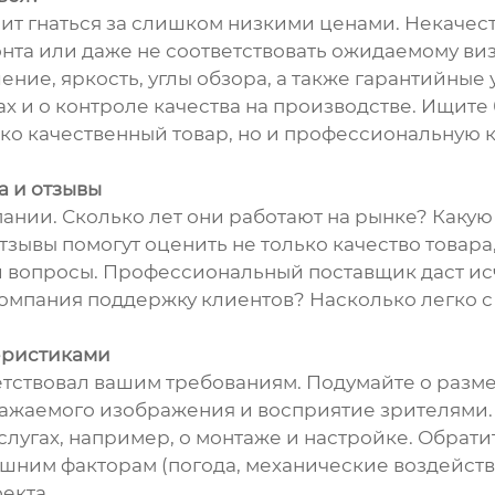
тоит гнаться за слишком низкими ценами. Некаче
онта или даже не соответствовать ожидаемому ви
ение, яркость, углы обзора, а также гарантийные
 и о контроле качества на производстве. Ищите
ко качественный товар, но и профессиональную 
а и отзывы
пании. Сколько лет они работают на рынке? Каку
тзывы помогут оценить не только качество товара
и вопросы. Профессиональный поставщик даст ис
мпания поддержку клиентов? Насколько легко с н
еристиками
тствовал вашим требованиям. Подумайте о размер
ражаемого изображения и восприятие зрителями.
слугах, например, о монтаже и настройке. Обрат
шним факторам (погода, механические воздейств
екта.