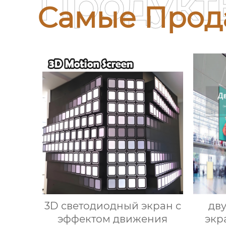
Продукт
Самые Прод
3D светодиодный экран с
дв
эффектом движения
экр