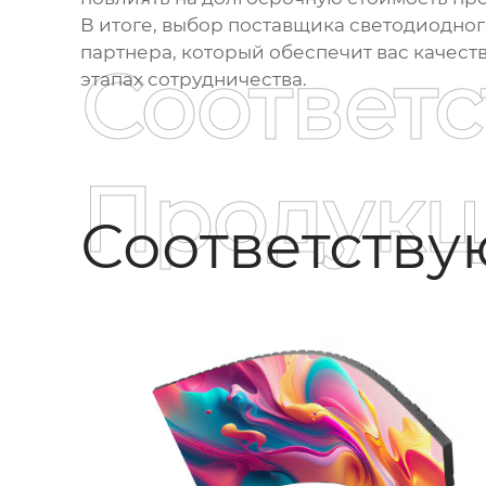
В итоге, выбор поставщика светодиодног
партнера, который обеспечит вас качес
Соответ
этапах сотрудничества.
Продукц
Соответств