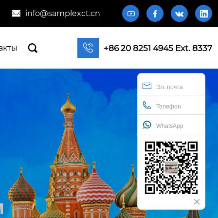
info@samplexct.cn







+86 20 8251 4945 Ext. 8337
акты
Эл. почта
Телефон
WhatsApp