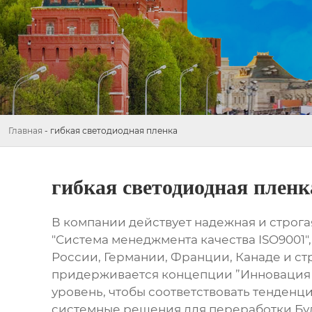
Главная
-
гибкая светодиодная пленка
гибкая светодиодная пленк
В компании действует надежная и строг
"Система менеджмента качества ISO9001
России, Германии, Франции, Канаде и с
придерживается концепции ”Инновация б
уровень, чтобы соответствовать тенденц
системные решения для переработки.Буд