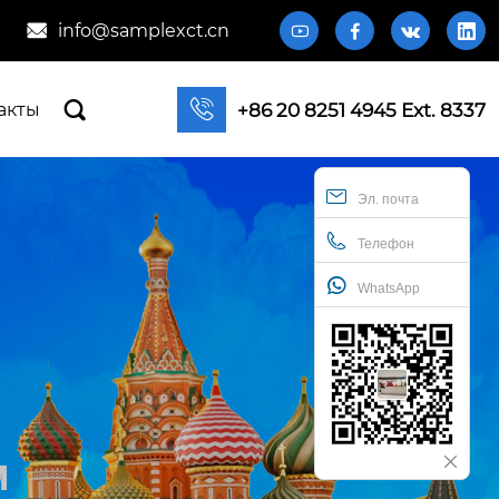
info@samplexct.cn







+86 20 8251 4945 Ext. 8337
акты
Эл. почта
Телефон
WhatsApp