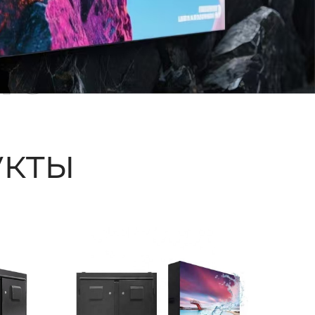
ые
кты