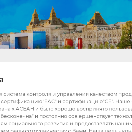
а
ая система контроля и управления качеством пр
", сертифика цию"ЕАС" и сертификацию"СЕ". Наше
трана х АСЕАН и было хорошо воспринято пользо
есконечна" и постоянно сов ершенствует технол
иям социального развития и предоставлять наши
ем рады сотрудничеству с Вами! Наша цель - кон