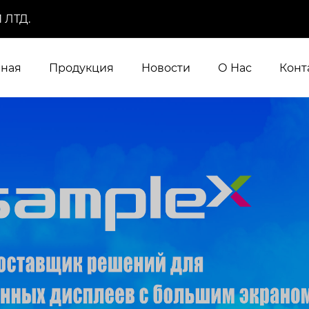
 ЛТД.
вная
Продукция
Новости
О Нас
Конт