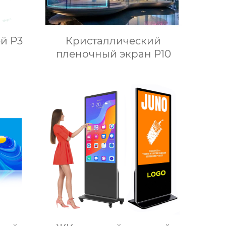
й P3
Кристаллический
пленочный экран P10