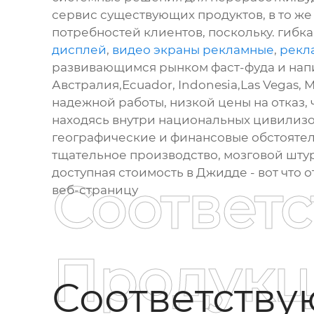
сервис существующих продуктов, в то же
потребностей клиентов, поскольку. гибк
дисплей
,
видео экраны рекламные
,
рекл
развивающимся рынком фаст-фуда и напит
Австралия,Ecuador, Indonesia,Las Vegas,
надежной работы, низкой цены на отказ,
находясь внутри национальных цивилизо
географические и финансовые обстояте
тщательное производство, мозговой штур
доступная стоимость в Джидде - вот что 
Соответ
веб-страницу
Продукц
Соответств