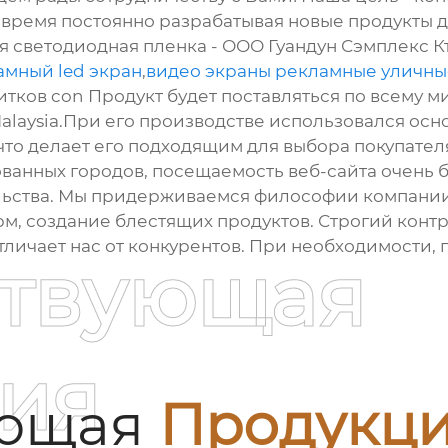
 время постоянно разрабатывая новые продукты 
ая светодиодная пленка - ООО Гуандун Сэмплекс 
амный led экран
,
видео экраны рекламные уличны
ков con Продукт будет поставляться по всему ми
 Malaysia.При его производстве использовался ос
 что делает его подходящим для выбора покупате
ванных городов, посещаемость веб-сайта очень 
льства. Мы придерживаемся философии компании
м, создание блестящих продуктов. Строгий контр
отличает нас от конкурентов. При необходимости,
ствующая
ия
ующая
Продукц