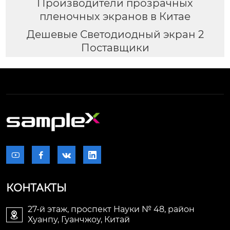
Производители прозрачных
пленочных экранов в Китае
Дешевые Светодиодный экран 2
Поставщики




КОНТАКТЫ
27-й этаж, проспект Науки № 48, район

Хуанпу, Гуанчжоу, Китай