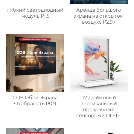
гибкий светодиодный
Аренда большого
модуль P1.5
экрана на открытом
воздухе P2.97
77-дюймовый
COB Обои Экрана
вертикальный
Отображать P0.9
прозрачный
сенсорный OLED-
экран