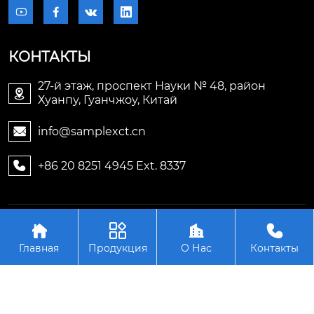




КОНТАКТЫ
27-й этаж, проспект Науки № 48, район

Хуанпу, Гуанчжоу, Китай
info@samplexct.cn

+86 20 8251 4945 Ext. 8337

Авторское право©2006-2025Гуанчжоу Samplex




Электронные технологии Лтд.
Главная
Продукция
О Нас
Контакты