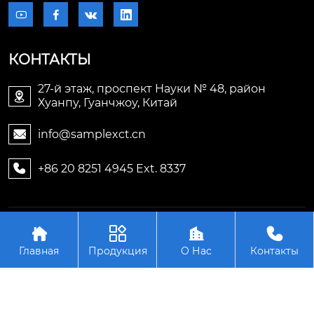




КОНТАКТЫ
27-й этаж, проспект Науки № 48, район

Хуанпу, Гуанчжоу, Китай
info@samplexct.cn

+86 20 8251 4945 Ext. 8337

Авторское право©2006-2025Гуанчжоу Samplex




Электронные технологии Лтд.
Главная
Продукция
О Нас
Контакты