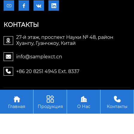




КОНТАКТЫ
27-й этаж, проспект Науки № 48, район

Хуанпу, Гуанчжоу, Китай
info@samplexct.cn

+86 20 8251 4945 Ext. 8337

Авторское право©2006-2025Гуанчжоу Samplex




Электронные технологии Лтд.
Главная
Продукция
О Нас
Контакты