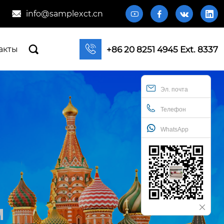
info@samplexct.cn







+86 20 8251 4945 Ext. 8337
акты
Эл. почта
Телефон
WhatsApp