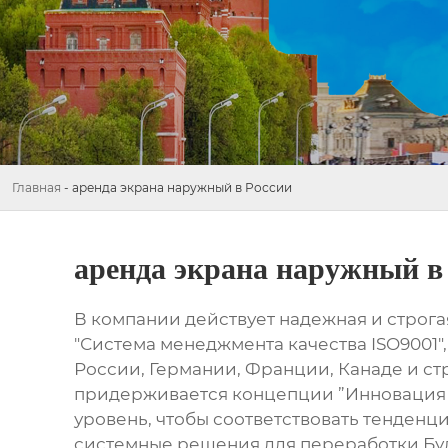
Главная
-
аренда экрана наружный в России
аренда экрана наружный в
В компании действует надежная и строг
"Система менеджмента качества ISO9001
России, Германии, Франции, Канаде и с
придерживается концепции ”Инновация б
уровень, чтобы соответствовать тенденц
системные решения для переработки.Буд