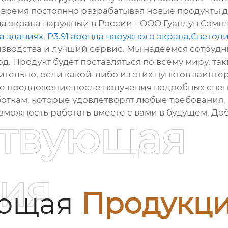
 время постоянно разрабатывая новые продукты 
да экрана наружный в России - ООО Гуандун Сэмп
а зданиях
,
P3.91 аренда наружного экрана
,
Светод
зводства и лучший сервис. Мы надеемся сотрудн
д. Продукт будет поставляться по всему миру, та
вительно, если какой-либо из этих пунктов заинтер
е предложение после получения подробных спец
откам, которые удовлетворят любые требования,
можность работать вместе с вами в будущем. Доб
ствующая
ия
ующая
Продукц