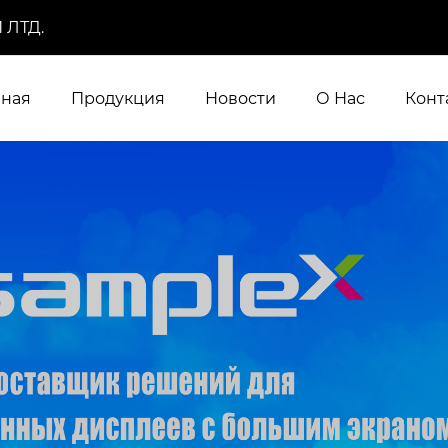
 ЛТД.
вная
Продукция
Новости
О Нас
Конт