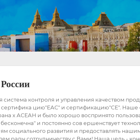
 России
ая система контроля и управления качеством пр
", сертифика цию"ЕАС" и сертификацию"СЕ". Наше
трана х АСЕАН и было хорошо воспринято пользо
есконечна" и постоянно сов ершенствует технол
иям социального развития и предоставлять наши
ем рады сотрудничеству с Вами! Наша цель - кон