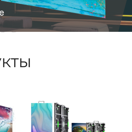
ые
кты