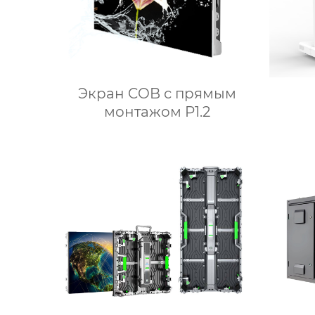
Экран COB с прямым
монтажом P1.2
проз